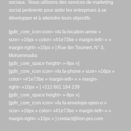
sociaux. Nous utilisons des services de marketing
social pertinents pour aider les entreprises à se
développer et à atteindre leurs objectifs.
[gdlr_core_icon icon= »fa fa-location-arrow »
size= »16px » color= »#1e73be » margin-left= » »
margin-right= »10px » ] Rue Ibn Toumert, N° 3,
Mohammadia
[gdlr_core_space height= »-9px »]
[gdlr_core_icon icon= »fa fa-phone » size= »16px »
color= »#1e73be » margin-left= » » margin-
right= »10px » ] +212 661 164 239
[gdlr_core_space height= »-9px »]
[gdlr_core_icon icon= »fa fa-envelope-open-o »
size= »16px » color= »#1e73be » margin-left= » »
margin-right= »10px » ] contact@lion-pro.com