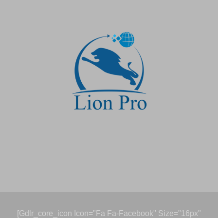
[gdlr_core_icon Icon="fa Fa-Facebook" Size="16px"