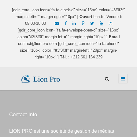
[gdlr_core_icon icon="fa fa-clock-o" size="16px" color="#3f3f3f"
margin-left="" margin-right="10px" ]
Ouvert
Lundi - Vendredi
09:00-18:00
[gdlr_core_icon icon="fa fa-envelope-open-o" size="16px"
color="#3f3f3f" margin-left="" margin-right="10px" ]
Email
contact@lion-pro.com [gdlr_core_icon icon="fa fa-phone"
size="16px" color="#3f3f3f" margin-left="20px" margin-
right="10px" ]
Tél. :
+212 661 164 239
Contact Info
LION PRO est une société de gestion de médias