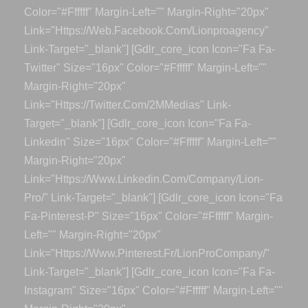
Color="#ffffff" Margin-Left="" Margin-Right="20px"
Link="https://web.facebook.com/lionproagency"
Link-Target="_blank"] [gdlr_core_icon Icon="fa Fa-
Twitter" Size="16px" Color="#ffffff" Margin-Left=""
Margin-Right="20px"
Link="https://twitter.com/2MMedias" Link-
Target="_blank"] [gdlr_core_icon Icon="fa Fa-
Linkedin" Size="16px" Color="#ffffff" Margin-Left=""
Margin-Right="20px"
Link="https://www.linkedin.com/company/lion-
Pro/" Link-Target="_blank"] [gdlr_core_icon Icon="fa
Fa-Pinterest-P" Size="16px" Color="#ffffff" Margin-
Left="" Margin-Right="20px"
Link="https://www.pinterest.fr/LionProCompany/"
Link-Target="_blank"] [gdlr_core_icon Icon="fa Fa-
Instagram" Size="16px" Color="#ffffff" Margin-Left=""