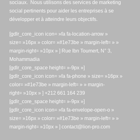
sociaux. Nous utilisons des services de marketing
social pertinents pour aider les entreprises à se
développer et à atteindre leurs objectifs.
[gdlr_core_icon icon= »fa fa-location-arrow »
size= »16px » color= »#1e73be » margin-left= » »
margin-right= »10px » ] Rue Ibn Toumert, N° 3,
Mohammadia
[gdlr_core_space height= »-9px »]
[gdlr_core_icon icon= »fa fa-phone » size= »16px »
color= »#1e73be » margin-left= » » margin-
right= »10px » ] +212 661 164 239
[gdlr_core_space height= »-9px »]
[gdlr_core_icon icon= »fa fa-envelope-open-o »
size= »16px » color= »#1e73be » margin-left= » »
margin-right= »10px » ] contact@lion-pro.com