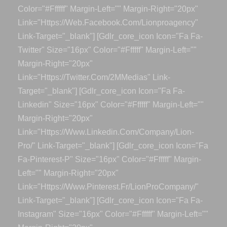
Color="#ffffff" Margin-Left="" Margin-Right="20px"
Link="https://web.facebook.com/lionproagency"
Link-Target="_blank"] [gdlr_core_icon Icon="fa Fa-
Twitter" Size="16px" Color="#ffffff" Margin-Left=""
Margin-Right="20px"
Link="https://twitter.com/2MMedias" Link-
Target="_blank"] [gdlr_core_icon Icon="fa Fa-
Linkedin" Size="16px" Color="#ffffff" Margin-Left=""
Margin-Right="20px"
Link="https://www.linkedin.com/company/lion-
Pro/" Link-Target="_blank"] [gdlr_core_icon Icon="fa
Fa-Pinterest-P" Size="16px" Color="#ffffff" Margin-
Left="" Margin-Right="20px"
Link="https://www.pinterest.fr/LionProCompany/"
Link-Target="_blank"] [gdlr_core_icon Icon="fa Fa-
Instagram" Size="16px" Color="#ffffff" Margin-Left=""