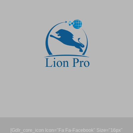
[gdlr_core_icon Icon="fa Fa-Facebook" Size="16px"