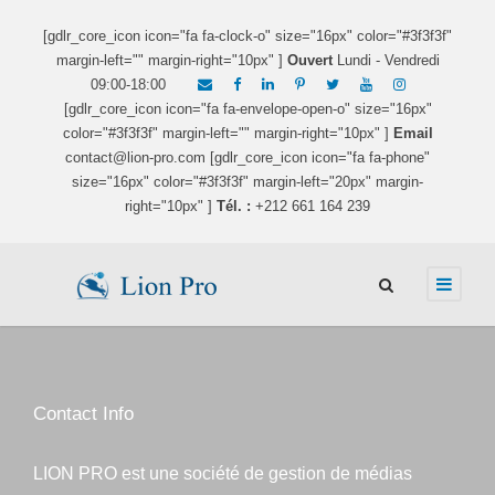
[gdlr_core_icon icon="fa fa-clock-o" size="16px" color="#3f3f3f"
margin-left="" margin-right="10px" ]
Ouvert
Lundi - Vendredi
09:00-18:00
[gdlr_core_icon icon="fa fa-envelope-open-o" size="16px"
color="#3f3f3f" margin-left="" margin-right="10px" ]
Email
contact@lion-pro.com [gdlr_core_icon icon="fa fa-phone"
size="16px" color="#3f3f3f" margin-left="20px" margin-
right="10px" ]
Tél. :
+212 661 164 239
Contact Info
LION PRO est une société de gestion de médias