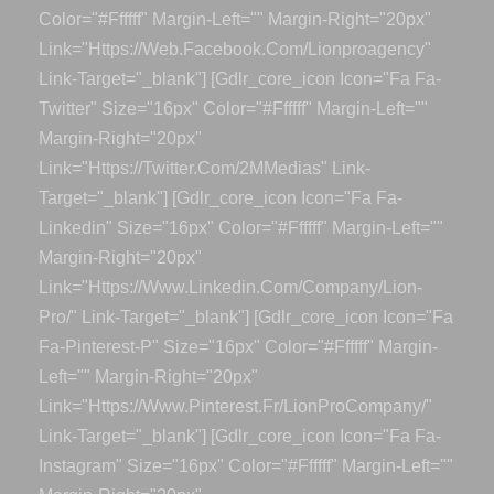
Color="#ffffff" Margin-Left="" Margin-Right="20px"
Link="https://web.facebook.com/lionproagency"
Link-Target="_blank"] [gdlr_core_icon Icon="fa Fa-
Twitter" Size="16px" Color="#ffffff" Margin-Left=""
Margin-Right="20px"
Link="https://twitter.com/2MMedias" Link-
Target="_blank"] [gdlr_core_icon Icon="fa Fa-
Linkedin" Size="16px" Color="#ffffff" Margin-Left=""
Margin-Right="20px"
Link="https://www.linkedin.com/company/lion-
Pro/" Link-Target="_blank"] [gdlr_core_icon Icon="fa
Fa-Pinterest-P" Size="16px" Color="#ffffff" Margin-
Left="" Margin-Right="20px"
Link="https://www.pinterest.fr/LionProCompany/"
Link-Target="_blank"] [gdlr_core_icon Icon="fa Fa-
Instagram" Size="16px" Color="#ffffff" Margin-Left=""