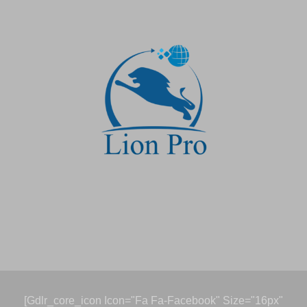
[gdlr_core_icon Icon="fa Fa-Facebook" Size="16px"