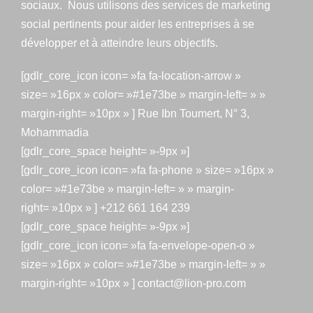
sociaux. Nous utilisons des services de marketing
social pertinents pour aider les entreprises à se
développer et à atteindre leurs objectifs.
[gdlr_core_icon icon= »fa fa-location-arrow »
size= »16px » color= »#1e73be » margin-left= » »
margin-right= »10px » ] Rue Ibn Toumert, N° 3,
Mohammadia
[gdlr_core_space height= »-9px »]
[gdlr_core_icon icon= »fa fa-phone » size= »16px »
color= »#1e73be » margin-left= » » margin-
right= »10px » ] +212 661 164 239
[gdlr_core_space height= »-9px »]
[gdlr_core_icon icon= »fa fa-envelope-open-o »
size= »16px » color= »#1e73be » margin-left= » »
margin-right= »10px » ] contact@lion-pro.com