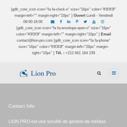
[gdlr_core_icon icon="fa fa-clock-o" size="16px" color="#3f3f3f"
margin-left="" margin-right="10px" ]
Ouvert
Lundi - Vendredi
09:00-18:00
[gdlr_core_icon icon="fa fa-envelope-open-o" size="16px"
color="#3f3f3f" margin-left="" margin-right="10px" ]
Email
contact@lion-pro.com [gdlr_core_icon icon="fa fa-phone"
size="16px" color="#3f3f3f" margin-left="20px" margin-
right="10px" ]
Tél. :
+212 661 164 239
Contact Info
LION PRO est une société de gestion de médias