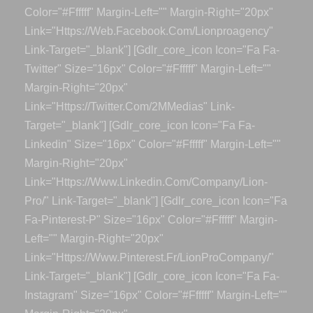
Color="#ffffff" Margin-Left="" Margin-Right="20px"
Link="https://web.facebook.com/lionproagency"
Link-Target="_blank"] [gdlr_core_icon Icon="fa Fa-
Twitter" Size="16px" Color="#ffffff" Margin-Left=""
Margin-Right="20px"
Link="https://twitter.com/2MMedias" Link-
Target="_blank"] [gdlr_core_icon Icon="fa Fa-
Linkedin" Size="16px" Color="#ffffff" Margin-Left=""
Margin-Right="20px"
Link="https://www.linkedin.com/company/lion-
Pro/" Link-Target="_blank"] [gdlr_core_icon Icon="fa
Fa-Pinterest-P" Size="16px" Color="#ffffff" Margin-
Left="" Margin-Right="20px"
Link="https://www.pinterest.fr/LionProCompany/"
Link-Target="_blank"] [gdlr_core_icon Icon="fa Fa-
Instagram" Size="16px" Color="#ffffff" Margin-Left=""