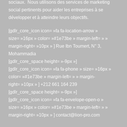
sociaux. Nous utilisons des services de marketing
social pertinents pour aider les entreprises à se
développer et à atteindre leurs objectifs.
[gdlr_core_icon icon= »fa fa-location-arrow »
size= »16px » color= »#1e73be » margin-left= » »
margin-right= »10px » ] Rue Ibn Toumert, N° 3,
Mohammadia
[gdlr_core_space height= »-9px »]
[gdlr_core_icon icon= »fa fa-phone » size= »16px »
color= »#1e73be » margin-left= » » margin-
right= »10px » ] +212 661 164 239
[gdlr_core_space height= »-9px »]
[gdlr_core_icon icon= »fa fa-envelope-open-o »
size= »16px » color= »#1e73be » margin-left= » »
margin-right= »10px » ] contact@lion-pro.com