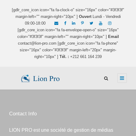
[gdlr_core_icon icon="fa fa-clock-o" size="16px" color="#3f3f3f"
margin-left="" margin-right="10px" ]
Ouvert
Lundi - Vendredi
09:00-18:00
[gdlr_core_icon icon="fa fa-envelope-open-o" size="16px"
color="#3f3f3f" margin-left="" margin-right="10px" ]
Email
contact@lion-pro.com [gdlr_core_icon icon="fa fa-phone"
size="16px" color="#3f3f3f" margin-left="20px" margin-
right="10px" ]
Tél. :
+212 661 164 239
Contact Info
LION PRO est une société de gestion de médias