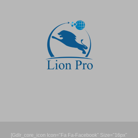
[gdlr_core_icon Icon="fa Fa-Facebook" Size="16px"