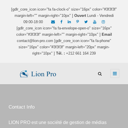
[gdlr_core_icon icon="fa fa-clock-o" size="16px" color="#3f3f3f"
margin-left="" margin-right="10px" ]
Ouvert
Lundi - Vendredi
09:00-18:00
[gdlr_core_icon icon="fa fa-envelope-open-o" size="16px"
color="#3f3f3f" margin-left="" margin-right="10px" ]
Email
contact@lion-pro.com [gdlr_core_icon icon="fa fa-phone"
size="16px" color="#3f3f3f" margin-left="20px" margin-
right="10px" ]
Tél. :
+212 661 164 239
Contact Info
LION PRO est une société de gestion de médias