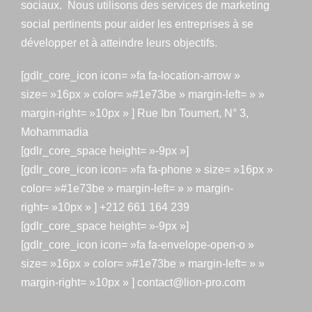
sociaux. Nous utilisons des services de marketing
social pertinents pour aider les entreprises à se
développer et à atteindre leurs objectifs.
[gdlr_core_icon icon= »fa fa-location-arrow »
size= »16px » color= »#1e73be » margin-left= » »
margin-right= »10px » ] Rue Ibn Toumert, N° 3,
Mohammadia
[gdlr_core_space height= »-9px »]
[gdlr_core_icon icon= »fa fa-phone » size= »16px »
color= »#1e73be » margin-left= » » margin-
right= »10px » ] +212 661 164 239
[gdlr_core_space height= »-9px »]
[gdlr_core_icon icon= »fa fa-envelope-open-o »
size= »16px » color= »#1e73be » margin-left= » »
margin-right= »10px » ] contact@lion-pro.com