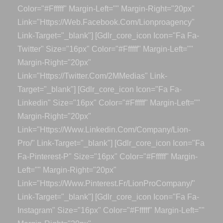
Color="#ffffff" Margin-Left="" Margin-Right="20px"
Link="https://web.facebook.com/lionproagency"
Link-Target="_blank"] [gdlr_core_icon Icon="fa Fa-
Twitter" Size="16px" Color="#ffffff" Margin-Left=""
Margin-Right="20px"
Link="https://twitter.com/2MMedias" Link-
Target="_blank"] [gdlr_core_icon Icon="fa Fa-
Linkedin" Size="16px" Color="#ffffff" Margin-Left=""
Margin-Right="20px"
Link="https://www.linkedin.com/company/lion-
Pro/" Link-Target="_blank"] [gdlr_core_icon Icon="fa
Fa-Pinterest-P" Size="16px" Color="#ffffff" Margin-
Left="" Margin-Right="20px"
Link="https://www.pinterest.fr/LionProCompany/"
Link-Target="_blank"] [gdlr_core_icon Icon="fa Fa-
Instagram" Size="16px" Color="#ffffff" Margin-Left=""