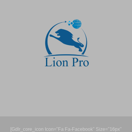
[gdlr_core_icon Icon="fa Fa-Facebook" Size="16px"