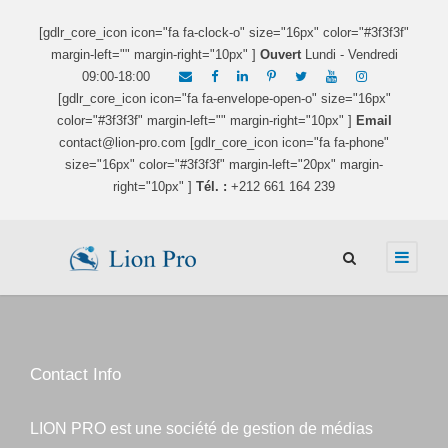
[gdlr_core_icon icon="fa fa-clock-o" size="16px" color="#3f3f3f"
margin-left="" margin-right="10px" ]
Ouvert
Lundi - Vendredi
09:00-18:00
[gdlr_core_icon icon="fa fa-envelope-open-o" size="16px"
color="#3f3f3f" margin-left="" margin-right="10px" ]
Email
contact@lion-pro.com [gdlr_core_icon icon="fa fa-phone"
size="16px" color="#3f3f3f" margin-left="20px" margin-
right="10px" ]
Tél. :
+212 661 164 239
Contact Info
LION PRO est une société de gestion de médias