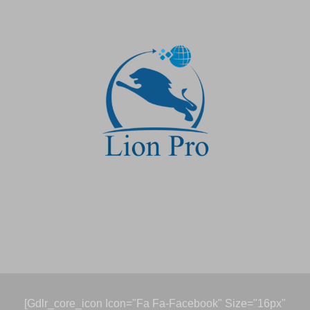
[gdlr_core_icon Icon="fa Fa-Facebook" Size="16px"