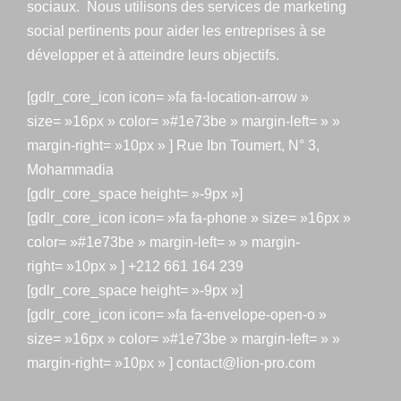
sociaux. Nous utilisons des services de marketing
social pertinents pour aider les entreprises à se
développer et à atteindre leurs objectifs.
[gdlr_core_icon icon= »fa fa-location-arrow »
size= »16px » color= »#1e73be » margin-left= » »
margin-right= »10px » ] Rue Ibn Toumert, N° 3,
Mohammadia
[gdlr_core_space height= »-9px »]
[gdlr_core_icon icon= »fa fa-phone » size= »16px »
color= »#1e73be » margin-left= » » margin-
right= »10px » ] +212 661 164 239
[gdlr_core_space height= »-9px »]
[gdlr_core_icon icon= »fa fa-envelope-open-o »
size= »16px » color= »#1e73be » margin-left= » »
margin-right= »10px » ] contact@lion-pro.com