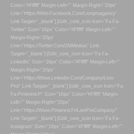
Color="#ffffff" Margin-Left="" Margin-Right="20px"
Link="https://web.facebook.com/lionproagency"
Link-Target="_blank"] [gdlr_core_icon Icon="fa Fa-
Twitter" Size="16px" Color="#ffffff" Margin-Left=""
Margin-Right="20px"
Link="https://twitter.com/2MMedias" Link-
Target="_blank"] [gdlr_core_icon Icon="fa Fa-
Linkedin" Size="16px" Color="#ffffff" Margin-Left=""
Margin-Right="20px"
Link="https://www.linkedin.com/company/lion-
Pro/" Link-Target="_blank"] [gdlr_core_icon Icon="fa
Fa-Pinterest-P" Size="16px" Color="#ffffff" Margin-
Left="" Margin-Right="20px"
Link="https://www.pinterest.fr/LionProCompany/"
Link-Target="_blank"] [gdlr_core_icon Icon="fa Fa-
Instagram" Size="16px" Color="#ffffff" Margin-Left=""