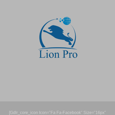
[gdlr_core_icon Icon="fa Fa-Facebook" Size="16px"