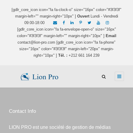
[gdlr_core_icon icon="fa fa-clock-o" size="16px" color="#3f3f3f"
margin-left="" margin-right="10px" ]
Ouvert
Lundi - Vendredi
09:00-18:00
[gdlr_core_icon icon="fa fa-envelope-open-o" size="16px"
color="#3f3f3f" margin-left="" margin-right="10px" ]
Email
contact@lion-pro.com [gdlr_core_icon icon="fa fa-phone"
size="16px" color="#3f3f3f" margin-left="20px" margin-
right="10px" ]
Tél. :
+212 661 164 239
Contact Info
LION PRO est une société de gestion de médias