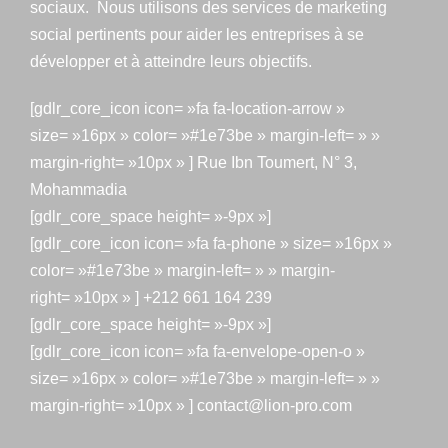
sociaux. Nous utilisons des services de marketing
social pertinents pour aider les entreprises à se
développer et à atteindre leurs objectifs.
[gdlr_core_icon icon= »fa fa-location-arrow »
size= »16px » color= »#1e73be » margin-left= » »
margin-right= »10px » ] Rue Ibn Toumert, N° 3,
Mohammadia
[gdlr_core_space height= »-9px »]
[gdlr_core_icon icon= »fa fa-phone » size= »16px »
color= »#1e73be » margin-left= » » margin-
right= »10px » ] +212 661 164 239
[gdlr_core_space height= »-9px »]
[gdlr_core_icon icon= »fa fa-envelope-open-o »
size= »16px » color= »#1e73be » margin-left= » »
margin-right= »10px » ] contact@lion-pro.com