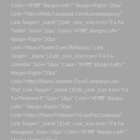
Color="#ffffff" Margin-Left="" Margin-Right="20px"
Link="https://web.facebook.com/lionproagency"
Link-Target="_blank"] [gdlr_core_icon Icon="fa Fa-
Twitter" Size="16px" Color="#ffffff" Margin-Left=""
Margin-Right="20px"
Link="https://twitter.com/2MMedias" Link-
Target="_blank"] [gdlr_core_icon Icon="fa Fa-
Linkedin" Size="16px" Color="#ffffff" Margin-Left=""
Margin-Right="20px"
Link="https://www.linkedin.com/company/lion-
Pro/" Link-Target="_blank"] [gdlr_core_icon Icon="fa
Fa-Pinterest-P" Size="16px" Color="#ffffff" Margin-
Left="" Margin-Right="20px"
Link="https://www.pinterest.fr/LionProCompany/"
Link-Target="_blank"] [gdlr_core_icon Icon="fa Fa-
Instagram" Size="16px" Color="#ffffff" Margin-Left=""