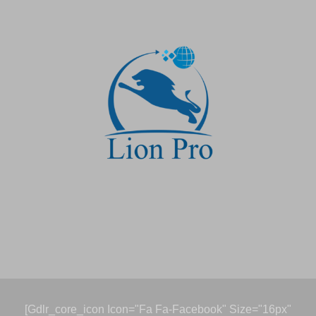
[gdlr_core_icon Icon="fa Fa-Facebook" Size="16px"