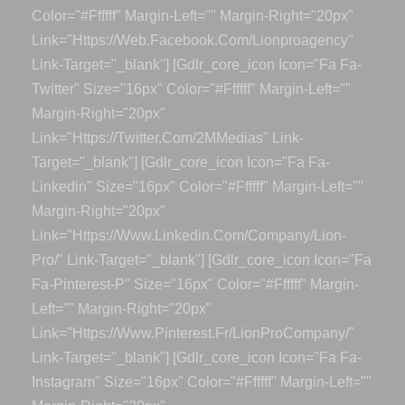
Color="#ffffff" Margin-Left="" Margin-Right="20px"
Link="https://web.facebook.com/lionproagency"
Link-Target="_blank"] [gdlr_core_icon Icon="fa Fa-
Twitter" Size="16px" Color="#ffffff" Margin-Left=""
Margin-Right="20px"
Link="https://twitter.com/2MMedias" Link-
Target="_blank"] [gdlr_core_icon Icon="fa Fa-
Linkedin" Size="16px" Color="#ffffff" Margin-Left=""
Margin-Right="20px"
Link="https://www.linkedin.com/company/lion-
Pro/" Link-Target="_blank"] [gdlr_core_icon Icon="fa
Fa-Pinterest-P" Size="16px" Color="#ffffff" Margin-
Left="" Margin-Right="20px"
Link="https://www.pinterest.fr/LionProCompany/"
Link-Target="_blank"] [gdlr_core_icon Icon="fa Fa-
Instagram" Size="16px" Color="#ffffff" Margin-Left=""