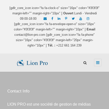
[gdlr_core_icon icon="fa fa-clock-o" size="16px" color="#3f3f3f"
margin-left="" margin-right="10px" ]
Ouvert
Lundi - Vendredi
09:00-18:00
[gdlr_core_icon icon="fa fa-envelope-open-o" size="16px"
color="#3f3f3f" margin-left="" margin-right="10px" ]
Email
contact@lion-pro.com [gdlr_core_icon icon="fa fa-phone"
size="16px" color="#3f3f3f" margin-left="20px" margin-
right="10px" ]
Tél. :
+212 661 164 239
Contact Info
LION PRO est une société de gestion de médias