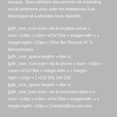
sociaux. Nous utilisons des services de marketing
social pertinents pour aider les entreprises à se
développer et à atteindre leurs objectifs.
[gdlr_core_icon icon= »fa fa-location-arrow »
size= »16px » color= »#1e73be » margin-left= » »
margin-right= »10px » ] Rue Ibn Toumert, N° 3,
Mohammadia
[gdlr_core_space height= »-9px »]
[gdlr_core_icon icon= »fa fa-phone » size= »16px »
color= »#1e73be » margin-left= » » margin-
right= »10px » ] +212 661 164 239
[gdlr_core_space height= »-9px »]
[gdlr_core_icon icon= »fa fa-envelope-open-o »
size= »16px » color= »#1e73be » margin-left= » »
margin-right= »10px » ] contact@lion-pro.com