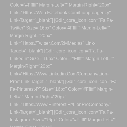
Color="#ffffff" Margin-Left="" Margin-Right="20px"
Link="https://web.facebook.com/lionproagency"
Link-Target="_blank"] [gdlr_core_icon Icon="fa Fa-
Twitter" Size="16px" Color="#ffffff" Margin-Left=""
Margin-Right="20px"
Link="https://twitter.com/2MMedias" Link-
Target="_blank"] [gdlr_core_icon Icon="fa Fa-
Linkedin" Size="16px" Color="#ffffff" Margin-Left=""
Margin-Right="20px"
Link="https://www.linkedin.com/company/lion-
Pro/" Link-Target="_blank"] [gdlr_core_icon Icon="fa
Fa-Pinterest-P" Size="16px" Color="#ffffff" Margin-
Left="" Margin-Right="20px"
Link="https://www.pinterest.fr/LionProCompany/"
Link-Target="_blank"] [gdlr_core_icon Icon="fa Fa-
Instagram" Size="16px" Color="#ffffff" Margin-Left=""