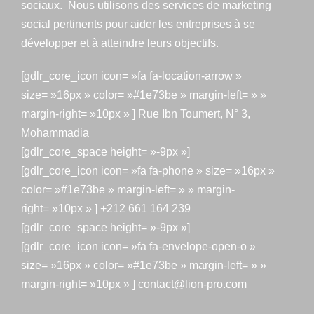
sociaux. Nous utilisons des services de marketing
social pertinents pour aider les entreprises à se
développer et à atteindre leurs objectifs.
[gdlr_core_icon icon= »fa fa-location-arrow »
size= »16px » color= »#1e73be » margin-left= » »
margin-right= »10px » ] Rue Ibn Toumert, N° 3,
Mohammadia
[gdlr_core_space height= »-9px »]
[gdlr_core_icon icon= »fa fa-phone » size= »16px »
color= »#1e73be » margin-left= » » margin-
right= »10px » ] +212 661 164 239
[gdlr_core_space height= »-9px »]
[gdlr_core_icon icon= »fa fa-envelope-open-o »
size= »16px » color= »#1e73be » margin-left= » »
margin-right= »10px » ] contact@lion-pro.com