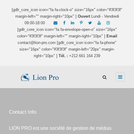
[gdlr_core_icon icon="fa fa-clock-o" size="16px" color="#3f3f3f"
margin-left="" margin-right="10px" ]
Ouvert
Lundi - Vendredi
09:00-18:00
[gdlr_core_icon icon="fa fa-envelope-open-o" size="16px"
color="#3f3f3f" margin-left="" margin-right="10px" ]
Email
contact@lion-pro.com [gdlr_core_icon icon="fa fa-phone"
size="16px" color="#3f3f3f" margin-left="20px" margin-
right="10px" ]
Tél. :
+212 661 164 239
Contact Info
LION PRO est une société de gestion de médias