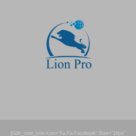
[gdlr_core_icon Icon="fa Fa-Facebook" Size="16px"