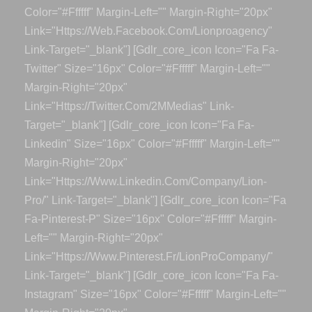
Color="#ffffff" Margin-Left="" Margin-Right="20px"
Link="https://web.facebook.com/lionproagency"
Link-Target="_blank"] [gdlr_core_icon Icon="fa Fa-
Twitter" Size="16px" Color="#ffffff" Margin-Left=""
Margin-Right="20px"
Link="https://twitter.com/2MMedias" Link-
Target="_blank"] [gdlr_core_icon Icon="fa Fa-
Linkedin" Size="16px" Color="#ffffff" Margin-Left=""
Margin-Right="20px"
Link="https://www.linkedin.com/company/lion-
Pro/" Link-Target="_blank"] [gdlr_core_icon Icon="fa
Fa-Pinterest-P" Size="16px" Color="#ffffff" Margin-
Left="" Margin-Right="20px"
Link="https://www.pinterest.fr/LionProCompany/"
Link-Target="_blank"] [gdlr_core_icon Icon="fa Fa-
Instagram" Size="16px" Color="#ffffff" Margin-Left=""