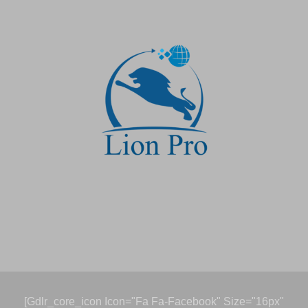
[gdlr_core_icon Icon="fa Fa-Facebook" Size="16px"