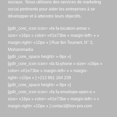
sociaux. Nous utilisons des services de marketing
social pertinents pour aider les entreprises à se
développer et à atteindre leurs objectifs.
[gdlr_core_icon icon= »fa fa-location-arrow »
size= »16px » color= »#1e73be » margin-left= » »
margin-right= »10px » ] Rue Ibn Toumert, N° 3,
Mohammadia
[gdlr_core_space height= »-9px »]
[gdlr_core_icon icon= »fa fa-phone » size= »16px »
color= »#1e73be » margin-left= » » margin-
right= »10px » ] +212 661 164 239
[gdlr_core_space height= »-9px »]
[gdlr_core_icon icon= »fa fa-envelope-open-o »
size= »16px » color= »#1e73be » margin-left= » »
margin-right= »10px » ] contact@lion-pro.com