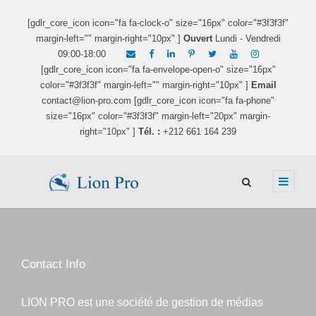
[gdlr_core_icon icon="fa fa-clock-o" size="16px" color="#3f3f3f"
margin-left="" margin-right="10px" ]
Ouvert
Lundi - Vendredi
09:00-18:00
[gdlr_core_icon icon="fa fa-envelope-open-o" size="16px"
color="#3f3f3f" margin-left="" margin-right="10px" ]
Email
contact@lion-pro.com [gdlr_core_icon icon="fa fa-phone"
size="16px" color="#3f3f3f" margin-left="20px" margin-
right="10px" ]
Tél. :
+212 661 164 239
Contact Info
LION PRO est une société de gestion de médias