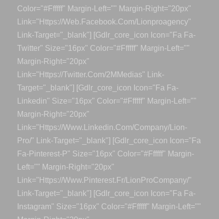
Color="#ffffff" Margin-Left="" Margin-Right="20px"
Link="https://web.facebook.com/lionproagency"
Link-Target="_blank"] [gdlr_core_icon Icon="fa Fa-
Twitter" Size="16px" Color="#ffffff" Margin-Left=""
Margin-Right="20px"
Link="https://twitter.com/2MMedias" Link-
Target="_blank"] [gdlr_core_icon Icon="fa Fa-
Linkedin" Size="16px" Color="#ffffff" Margin-Left=""
Margin-Right="20px"
Link="https://www.linkedin.com/company/lion-
Pro/" Link-Target="_blank"] [gdlr_core_icon Icon="fa
Fa-Pinterest-P" Size="16px" Color="#ffffff" Margin-
Left="" Margin-Right="20px"
Link="https://www.pinterest.fr/LionProCompany/"
Link-Target="_blank"] [gdlr_core_icon Icon="fa Fa-
Instagram" Size="16px" Color="#ffffff" Margin-Left=""