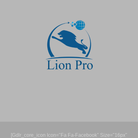
[gdlr_core_icon Icon="fa Fa-Facebook" Size="16px"