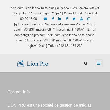
[gdlr_core_icon icon="fa fa-clock-o" size="16px" color="#3f3f3f"
margin-left="" margin-right="10px" ]
Ouvert
Lundi - Vendredi
09:00-18:00
[gdlr_core_icon icon="fa fa-envelope-open-o" size="16px"
color="#3f3f3f" margin-left="" margin-right="10px" ]
Email
contact@lion-pro.com [gdlr_core_icon icon="fa fa-phone"
size="16px" color="#3f3f3f" margin-left="20px" margin-
right="10px" ]
Tél. :
+212 661 164 239
Contact Info
LION PRO est une société de gestion de médias