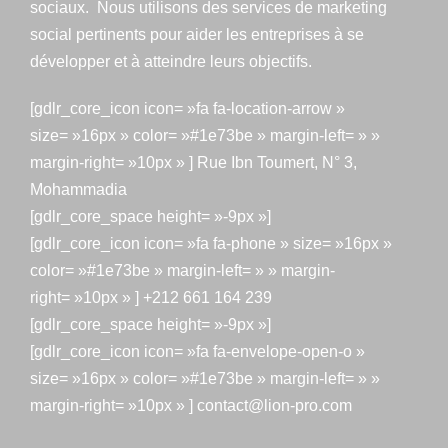
sociaux. Nous utilisons des services de marketing
social pertinents pour aider les entreprises à se
développer et à atteindre leurs objectifs.
[gdlr_core_icon icon= »fa fa-location-arrow »
size= »16px » color= »#1e73be » margin-left= » »
margin-right= »10px » ] Rue Ibn Toumert, N° 3,
Mohammadia
[gdlr_core_space height= »-9px »]
[gdlr_core_icon icon= »fa fa-phone » size= »16px »
color= »#1e73be » margin-left= » » margin-
right= »10px » ] +212 661 164 239
[gdlr_core_space height= »-9px »]
[gdlr_core_icon icon= »fa fa-envelope-open-o »
size= »16px » color= »#1e73be » margin-left= » »
margin-right= »10px » ] contact@lion-pro.com