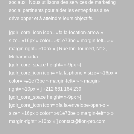
sociaux. Nous utilisons des services de marketing
social pertinents pour aider les entreprises à se
développer et à atteindre leurs objectifs.
[gdlr_core_icon icon= »fa fa-location-arrow »
size= »16px » color= »#1e73be » margin-left= » »
margin-right= »10px » ] Rue Ibn Toumert, N° 3,
Mohammadia
[gdlr_core_space height= »-9px »]
[gdlr_core_icon icon= »fa fa-phone » size= »16px »
color= »#1e73be » margin-left= » » margin-
right= »10px » ] +212 661 164 239
[gdlr_core_space height= »-9px »]
[gdlr_core_icon icon= »fa fa-envelope-open-o »
size= »16px » color= »#1e73be » margin-left= » »
margin-right= »10px » ] contact@lion-pro.com