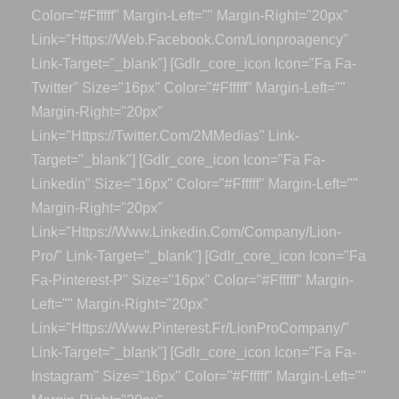
Color="#ffffff" Margin-Left="" Margin-Right="20px"
Link="https://web.facebook.com/lionproagency"
Link-Target="_blank"] [gdlr_core_icon Icon="fa Fa-
Twitter" Size="16px" Color="#ffffff" Margin-Left=""
Margin-Right="20px"
Link="https://twitter.com/2MMedias" Link-
Target="_blank"] [gdlr_core_icon Icon="fa Fa-
Linkedin" Size="16px" Color="#ffffff" Margin-Left=""
Margin-Right="20px"
Link="https://www.linkedin.com/company/lion-
Pro/" Link-Target="_blank"] [gdlr_core_icon Icon="fa
Fa-Pinterest-P" Size="16px" Color="#ffffff" Margin-
Left="" Margin-Right="20px"
Link="https://www.pinterest.fr/LionProCompany/"
Link-Target="_blank"] [gdlr_core_icon Icon="fa Fa-
Instagram" Size="16px" Color="#ffffff" Margin-Left=""