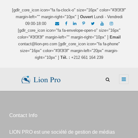
[gdlr_core_icon icon="fa fa-clock-o" size="16px" color="#3f3f3f"
margin-left="" margin-right="10px" ]
Ouvert
Lundi - Vendredi
09:00-18:00
[gdlr_core_icon icon="fa fa-envelope-open-o" size="16px"
color="#3f3f3f" margin-left="" margin-right="10px" ]
Email
contact@lion-pro.com [gdlr_core_icon icon="fa fa-phone"
size="16px" color="#3f3f3f" margin-left="20px" margin-
right="10px" ]
Tél. :
+212 661 164 239
Contact Info
LION PRO est une société de gestion de médias