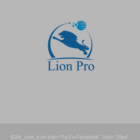
[gdlr_core_icon Icon="fa Fa-Facebook" Size="16px"