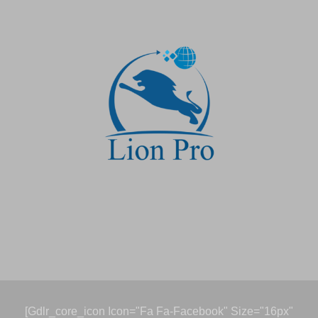
[gdlr_core_icon Icon="fa Fa-Facebook" Size="16px"