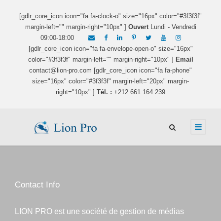
[gdlr_core_icon icon="fa fa-clock-o" size="16px" color="#3f3f3f"
margin-left="" margin-right="10px" ]
Ouvert
Lundi - Vendredi
09:00-18:00
[gdlr_core_icon icon="fa fa-envelope-open-o" size="16px"
color="#3f3f3f" margin-left="" margin-right="10px" ]
Email
contact@lion-pro.com [gdlr_core_icon icon="fa fa-phone"
size="16px" color="#3f3f3f" margin-left="20px" margin-
right="10px" ]
Tél. :
+212 661 164 239
Contact Info
LION PRO est une société de gestion de médias