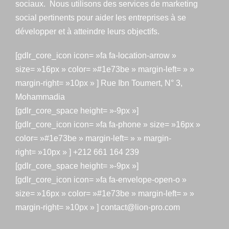
sociaux. Nous utilisons des services de marketing
social pertinents pour aider les entreprises à se
développer et à atteindre leurs objectifs.
[gdlr_core_icon icon= »fa fa-location-arrow »
size= »16px » color= »#1e73be » margin-left= » »
margin-right= »10px » ] Rue Ibn Toumert, N° 3,
Mohammadia
[gdlr_core_space height= »-9px »]
[gdlr_core_icon icon= »fa fa-phone » size= »16px »
color= »#1e73be » margin-left= » » margin-
right= »10px » ] +212 661 164 239
[gdlr_core_space height= »-9px »]
[gdlr_core_icon icon= »fa fa-envelope-open-o »
size= »16px » color= »#1e73be » margin-left= » »
margin-right= »10px » ] contact@lion-pro.com