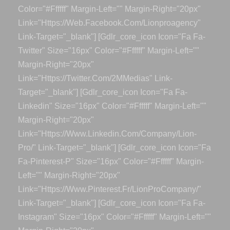
Color="#ffffff" Margin-Left="" Margin-Right="20px"
Link="https://web.facebook.com/lionproagency"
Link-Target="_blank"] [gdlr_core_icon Icon="fa Fa-
Twitter" Size="16px" Color="#ffffff" Margin-Left=""
Margin-Right="20px"
Link="https://twitter.com/2MMedias" Link-
Target="_blank"] [gdlr_core_icon Icon="fa Fa-
Linkedin" Size="16px" Color="#ffffff" Margin-Left=""
Margin-Right="20px"
Link="https://www.linkedin.com/company/lion-
Pro/" Link-Target="_blank"] [gdlr_core_icon Icon="fa
Fa-Pinterest-P" Size="16px" Color="#ffffff" Margin-
Left="" Margin-Right="20px"
Link="https://www.pinterest.fr/LionProCompany/"
Link-Target="_blank"] [gdlr_core_icon Icon="fa Fa-
Instagram" Size="16px" Color="#ffffff" Margin-Left=""