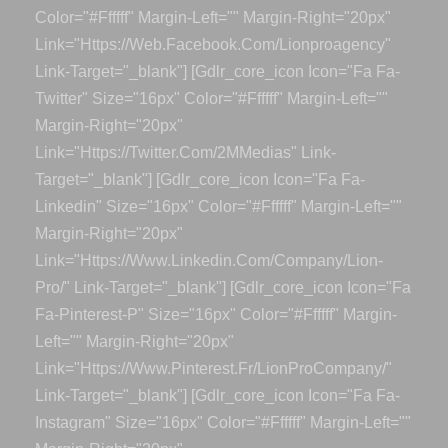
Color="#ffffff" Margin-Left="" Margin-Right="20px"
Link="https://web.facebook.com/lionproagency"
Link-Target="_blank"] [gdlr_core_icon Icon="fa Fa-
Twitter" Size="16px" Color="#ffffff" Margin-Left=""
Margin-Right="20px"
Link="https://twitter.com/2MMedias" Link-
Target="_blank"] [gdlr_core_icon Icon="fa Fa-
Linkedin" Size="16px" Color="#ffffff" Margin-Left=""
Margin-Right="20px"
Link="https://www.linkedin.com/company/lion-
Pro/" Link-Target="_blank"] [gdlr_core_icon Icon="fa
Fa-Pinterest-P" Size="16px" Color="#ffffff" Margin-
Left="" Margin-Right="20px"
Link="https://www.pinterest.fr/LionProCompany/"
Link-Target="_blank"] [gdlr_core_icon Icon="fa Fa-
Instagram" Size="16px" Color="#ffffff" Margin-Left=""