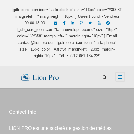
[gdlr_core_icon icon="fa fa-clock-o" size="16px" color="#3f3f3f"
margin-left="" margin-right="10px" ]
Ouvert
Lundi - Vendredi
09:00-18:00
[gdlr_core_icon icon="fa fa-envelope-open-o" size="16px"
color="#3f3f3f" margin-left="" margin-right="10px" ]
Email
contact@lion-pro.com [gdlr_core_icon icon="fa fa-phone"
size="16px" color="#3f3f3f" margin-left="20px" margin-
right="10px" ]
Tél. :
+212 661 164 239
Contact Info
LION PRO est une société de gestion de médias