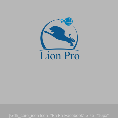
[gdlr_core_icon Icon="fa Fa-Facebook" Size="16px"