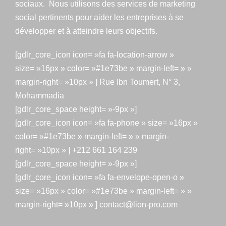
sociaux. Nous utilisons des services de marketing
social pertinents pour aider les entreprises à se
développer et à atteindre leurs objectifs.
[gdlr_core_icon icon= »fa fa-location-arrow »
size= »16px » color= »#1e73be » margin-left= » »
margin-right= »10px » ] Rue Ibn Toumert, N° 3,
Mohammadia
[gdlr_core_space height= »-9px »]
[gdlr_core_icon icon= »fa fa-phone » size= »16px »
color= »#1e73be » margin-left= » » margin-
right= »10px » ] +212 661 164 239
[gdlr_core_space height= »-9px »]
[gdlr_core_icon icon= »fa fa-envelope-open-o »
size= »16px » color= »#1e73be » margin-left= » »
margin-right= »10px » ] contact@lion-pro.com