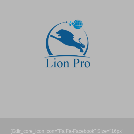
[gdlr_core_icon Icon="fa Fa-Facebook" Size="16px"