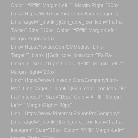
Color="#ffffff" Margin-Left="" Margin-Right="20px"
Link="https://web.facebook.com/lionproagency"
Link-Target="_blank"] [gdlr_core_icon Icon="fa Fa-
Twitter" Size="16px" Color="#ffffff" Margin-Left=""
Margin-Right="20px"
Link="https://twitter.com/2MMedias" Link-
Target="_blank"] [gdlr_core_icon Icon="fa Fa-
Linkedin" Size="16px" Color="#ffffff" Margin-Left=""
Margin-Right="20px"
Link="https://www.linkedin.com/company/lion-
Pro/" Link-Target="_blank"] [gdlr_core_icon Icon="fa
Fa-Pinterest-P" Size="16px" Color="#ffffff" Margin-
Left="" Margin-Right="20px"
Link="https://www.pinterest.fr/LionProCompany/"
Link-Target="_blank"] [gdlr_core_icon Icon="fa Fa-
Instagram" Size="16px" Color="#ffffff" Margin-Left=""