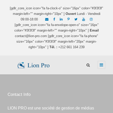
[gdlr_core_icon icon="fa fa-clock-o" size="16px" color="#3f3f3f"
margin-left="" margin-right="10px" ]
Ouvert
Lundi - Vendredi
09:00-18:00
[gdlr_core_icon icon="fa fa-envelope-open-o" size="16px"
color="#3f3f3f" margin-left="" margin-right="10px" ]
Email
contact@lion-pro.com [gdlr_core_icon icon="fa fa-phone"
size="16px" color="#3f3f3f" margin-left="20px" margin-
right="10px" ]
Tél. :
+212 661 164 239
Contact Info
LION PRO est une société de gestion de médias