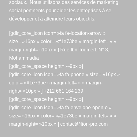
sociaux. Nous utilisons des services de marketing
social pertinents pour aider les entreprises à se
développer et à atteindre leurs objectifs.
[gdlr_core_icon icon= »fa fa-location-arrow »
size= »16px » color= »#1e73be » margin-left= » »
margin-right= »10px » ] Rue Ibn Toumert, N° 3,
Mohammadia
[gdlr_core_space height= »-9px »]
[gdlr_core_icon icon= »fa fa-phone » size= »16px »
color= »#1e73be » margin-left= » » margin-
right= »10px » ] +212 661 164 239
[gdlr_core_space height= »-9px »]
[gdlr_core_icon icon= »fa fa-envelope-open-o »
size= »16px » color= »#1e73be » margin-left= » »
margin-right= »10px » ] contact@lion-pro.com