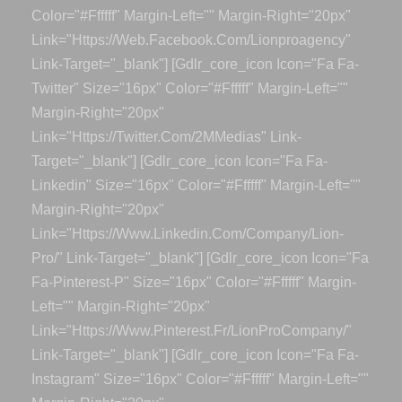
Color="#ffffff" Margin-Left="" Margin-Right="20px"
Link="https://web.facebook.com/lionproagency"
Link-Target="_blank"] [gdlr_core_icon Icon="fa Fa-
Twitter" Size="16px" Color="#ffffff" Margin-Left=""
Margin-Right="20px"
Link="https://twitter.com/2MMedias" Link-
Target="_blank"] [gdlr_core_icon Icon="fa Fa-
Linkedin" Size="16px" Color="#ffffff" Margin-Left=""
Margin-Right="20px"
Link="https://www.linkedin.com/company/lion-
Pro/" Link-Target="_blank"] [gdlr_core_icon Icon="fa
Fa-Pinterest-P" Size="16px" Color="#ffffff" Margin-
Left="" Margin-Right="20px"
Link="https://www.pinterest.fr/LionProCompany/"
Link-Target="_blank"] [gdlr_core_icon Icon="fa Fa-
Instagram" Size="16px" Color="#ffffff" Margin-Left=""