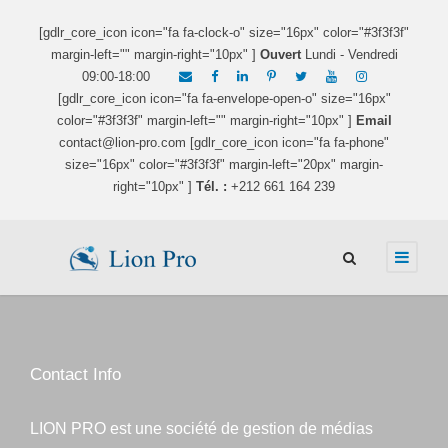
[gdlr_core_icon icon="fa fa-clock-o" size="16px" color="#3f3f3f"
margin-left="" margin-right="10px" ]
Ouvert
Lundi - Vendredi
09:00-18:00
[gdlr_core_icon icon="fa fa-envelope-open-o" size="16px"
color="#3f3f3f" margin-left="" margin-right="10px" ]
Email
contact@lion-pro.com [gdlr_core_icon icon="fa fa-phone"
size="16px" color="#3f3f3f" margin-left="20px" margin-
right="10px" ]
Tél. :
+212 661 164 239
Contact Info
LION PRO est une société de gestion de médias