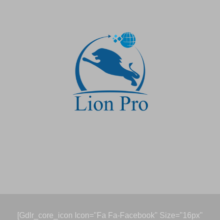
[gdlr_core_icon Icon="fa Fa-Facebook" Size="16px"