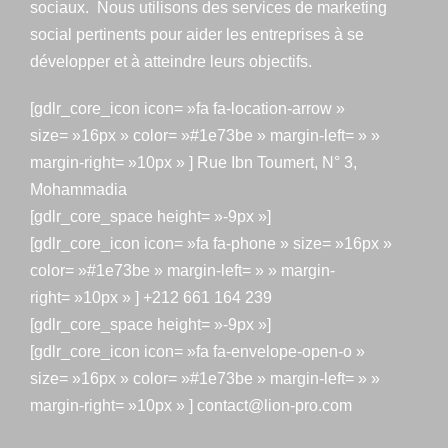
sociaux. Nous utilisons des services de marketing
social pertinents pour aider les entreprises à se
développer et à atteindre leurs objectifs.
[gdlr_core_icon icon= »fa fa-location-arrow »
size= »16px » color= »#1e73be » margin-left= » »
margin-right= »10px » ] Rue Ibn Toumert, N° 3,
Mohammadia
[gdlr_core_space height= »-9px »]
[gdlr_core_icon icon= »fa fa-phone » size= »16px »
color= »#1e73be » margin-left= » » margin-
right= »10px » ] +212 661 164 239
[gdlr_core_space height= »-9px »]
[gdlr_core_icon icon= »fa fa-envelope-open-o »
size= »16px » color= »#1e73be » margin-left= » »
margin-right= »10px » ] contact@lion-pro.com