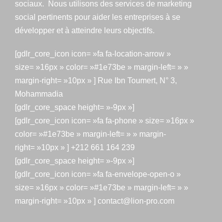
sociaux. Nous utilisons des services de marketing
social pertinents pour aider les entreprises à se
développer et à atteindre leurs objectifs.
[gdlr_core_icon icon= »fa fa-location-arrow »
size= »16px » color= »#1e73be » margin-left= » »
margin-right= »10px » ] Rue Ibn Toumert, N° 3,
Mohammadia
[gdlr_core_space height= »-9px »]
[gdlr_core_icon icon= »fa fa-phone » size= »16px »
color= »#1e73be » margin-left= » » margin-
right= »10px » ] +212 661 164 239
[gdlr_core_space height= »-9px »]
[gdlr_core_icon icon= »fa fa-envelope-open-o »
size= »16px » color= »#1e73be » margin-left= » »
margin-right= »10px » ] contact@lion-pro.com