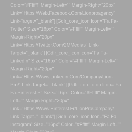
Color="#ffffff" Margin-Left="" Margin-Right="20px"
Link="https://web.facebook.com/lionproagency"
Link-Target="_blank"] [gdlr_core_icon Icon="fa Fa-
Twitter" Size="16px" Color="#ffffff" Margin-Left=""
Margin-Right="20px"
Link="https://twitter.com/2MMedias" Link-
Target="_blank"] [gdlr_core_icon Icon="fa Fa-
Linkedin" Size="16px" Color="#ffffff" Margin-Left=""
Margin-Right="20px"
Link="https://www.linkedin.com/company/lion-
Pro/" Link-Target="_blank"] [gdlr_core_icon Icon="fa
Fa-Pinterest-P" Size="16px" Color="#ffffff" Margin-
Left="" Margin-Right="20px"
Link="https://www.pinterest.fr/LionProCompany/"
Link-Target="_blank"] [gdlr_core_icon Icon="fa Fa-
Instagram" Size="16px" Color="#ffffff" Margin-Left=""