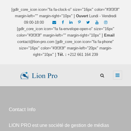
[gdlr_core_icon icon="fa fa-clock-o" size="16px" color="#3f3f3f"
margin-left="" margin-right="10px" ]
Ouvert
Lundi - Vendredi
09:00-18:00
[gdlr_core_icon icon="fa fa-envelope-open-o" size="16px"
color="#3f3f3f" margin-left="" margin-right="10px" ]
Email
contact@lion-pro.com [gdlr_core_icon icon="fa fa-phone"
size="16px" color="#3f3f3f" margin-left="20px" margin-
right="10px" ]
Tél. :
+212 661 164 239
Contact Info
LION PRO est une société de gestion de médias