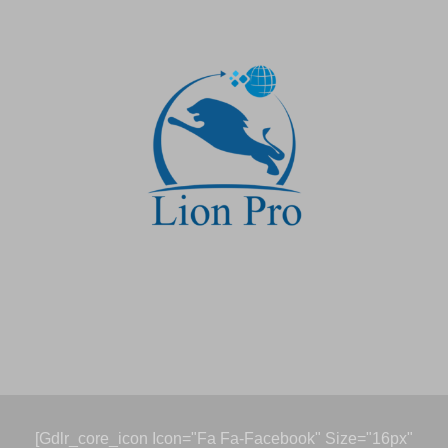
[gdlr_core_icon Icon="fa Fa-Facebook" Size="16px"