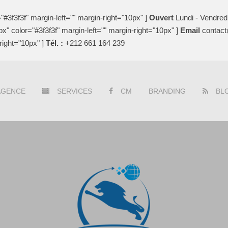
"#3f3f3f" margin-left="" margin-right="10px" ]
Ouvert
Lundi - Vendred
x" color="#3f3f3f" margin-left="" margin-right="10px" ]
Email
contact@
right="10px" ]
Tél. :
+212 661 164 239
AGENCE
SERVICES
CM
BRANDING
BL
g