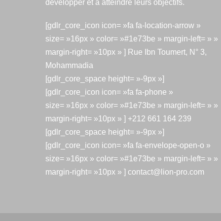
développer et à atteindre leurs objectifs.
[gdlr_core_icon icon= »fa fa-location-arrow »
size= »16px » color= »#1e73be » margin-left= » »
margin-right= »10px » ] Rue Ibn Toumert, N° 3,
Mohammadia
[gdlr_core_space height= »-9px »]
[gdlr_core_icon icon= »fa fa-phone »
size= »16px » color= »#1e73be » margin-left= » »
margin-right= »10px » ] +212 661 164 239
[gdlr_core_space height= »-9px »]
[gdlr_core_icon icon= »fa fa-envelope-open-o »
size= »16px » color= »#1e73be » margin-left= » »
margin-right= »10px » ] contact@lion-pro.com