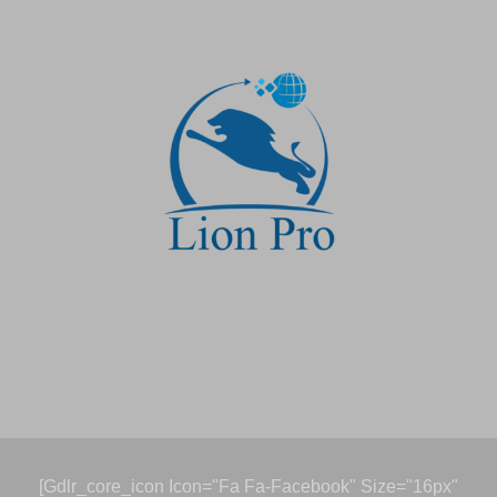
[gdlr_core_icon Icon="fa Fa-Facebook" Size="16px"