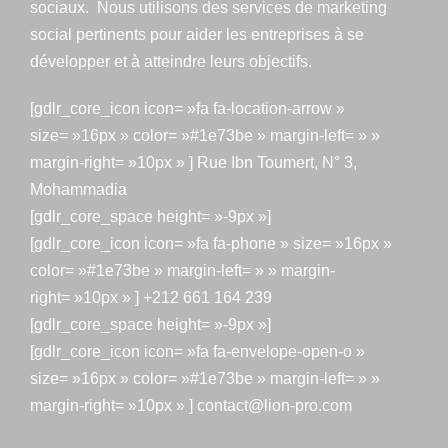
sociaux. Nous utilisons des services de marketing
social pertinents pour aider les entreprises à se
développer et à atteindre leurs objectifs.
[gdlr_core_icon icon= »fa fa-location-arrow »
size= »16px » color= »#1e73be » margin-left= » »
margin-right= »10px » ] Rue Ibn Toumert, N° 3,
Mohammadia
[gdlr_core_space height= »-9px »]
[gdlr_core_icon icon= »fa fa-phone » size= »16px »
color= »#1e73be » margin-left= » » margin-
right= »10px » ] +212 661 164 239
[gdlr_core_space height= »-9px »]
[gdlr_core_icon icon= »fa fa-envelope-open-o »
size= »16px » color= »#1e73be » margin-left= » »
margin-right= »10px » ] contact@lion-pro.com