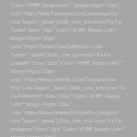
Color="#ffffff" Margin-Left="" Margin-Right="20px"
Link="https://web.facebook.com/lionproagency"
Link-Target="_blank"] [gdlr_core_icon Icon="fa Fa-
Twitter" Size="16px" Color="#ffffff" Margin-Left=""
Margin-Right="20px"
Link="https://twitter.com/2MMedias" Link-
Target="_blank"] [gdlr_core_icon Icon="fa Fa-
Linkedin" Size="16px" Color="#ffffff" Margin-Left=""
Margin-Right="20px"
Link="https://www.linkedin.com/company/lion-
Pro/" Link-Target="_blank"] [gdlr_core_icon Icon="fa
Fa-Pinterest-P" Size="16px" Color="#ffffff" Margin-
Left="" Margin-Right="20px"
Link="https://www.pinterest.fr/LionProCompany/"
Link-Target="_blank"] [gdlr_core_icon Icon="fa Fa-
Instagram" Size="16px" Color="#ffffff" Margin-Left=""