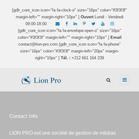
[gdlr_core_icon icon="fa fa-clock-o" size="16px" color="#3f3f3f"
margin-left="" margin-right="10px" ]
Ouvert
Lundi - Vendredi
09:00-18:00
[gdlr_core_icon icon="fa fa-envelope-open-o" size="16px"
color="#3f3f3f" margin-left="" margin-right="10px" ]
Email
contact@lion-pro.com [gdlr_core_icon icon="fa fa-phone"
size="16px" color="#3f3f3f" margin-left="20px" margin-
right="10px" ]
Tél. :
+212 661 164 239
Contact Info
LION PRO est une société de gestion de médias