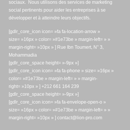
sociaux. Nous utilisons des services de marketing
social pertinents pour aider les entreprises à se
développer et à atteindre leurs objectifs.
[gdlr_core_icon icon= »fa fa-location-arrow »
size= »16px » color= »#1e73be » margin-left= » »
margin-right= »10px » ] Rue Ibn Toumert, N° 3,
Mohammadia
[gdlr_core_space height= »-9px »]
[gdlr_core_icon icon= »fa fa-phone » size= »16px »
color= »#1e73be » margin-left= » » margin-
right= »10px » ] +212 661 164 239
[gdlr_core_space height= »-9px »]
[gdlr_core_icon icon= »fa fa-envelope-open-o »
size= »16px » color= »#1e73be » margin-left= » »
margin-right= »10px » ] contact@lion-pro.com