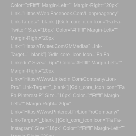
Color="#ffffff" Margin-Left="" Margin-Right="20px"
Link="https://web.facebook.com/lionproagency"
Link-Target="_blank"] [gdlr_core_icon Icon="fa Fa-
Twitter" Size="16px" Color="#ffffff" Margin-Left=""
Margin-Right="20px"
Link="https://twitter.com/2MMedias" Link-
Target="_blank"] [gdlr_core_icon Icon="fa Fa-
Linkedin" Size="16px" Color="#ffffff" Margin-Left=""
Margin-Right="20px"
Link="https://www.linkedin.com/company/lion-
Pro/" Link-Target="_blank"] [gdlr_core_icon Icon="fa
Fa-Pinterest-P" Size="16px" Color="#ffffff" Margin-
Left="" Margin-Right="20px"
Link="https://www.pinterest.fr/LionProCompany/"
Link-Target="_blank"] [gdlr_core_icon Icon="fa Fa-
Instagram" Size="16px" Color="#ffffff" Margin-Left=""