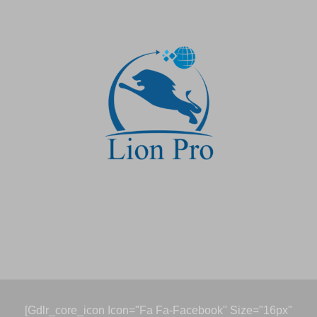
[gdlr_core_icon Icon="fa Fa-Facebook" Size="16px"