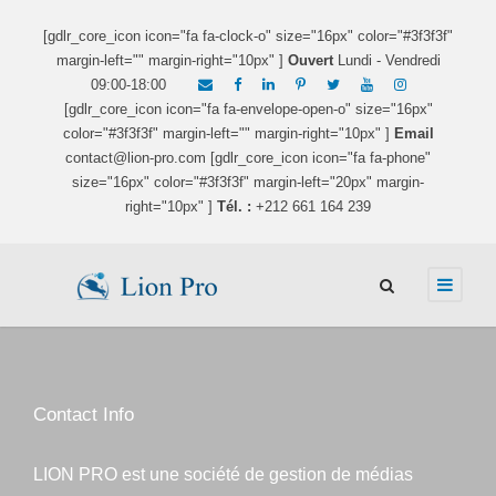
[gdlr_core_icon icon="fa fa-clock-o" size="16px" color="#3f3f3f"
margin-left="" margin-right="10px" ]
Ouvert
Lundi - Vendredi
09:00-18:00
[gdlr_core_icon icon="fa fa-envelope-open-o" size="16px"
color="#3f3f3f" margin-left="" margin-right="10px" ]
Email
contact@lion-pro.com [gdlr_core_icon icon="fa fa-phone"
size="16px" color="#3f3f3f" margin-left="20px" margin-
right="10px" ]
Tél. :
+212 661 164 239
Contact Info
LION PRO est une société de gestion de médias