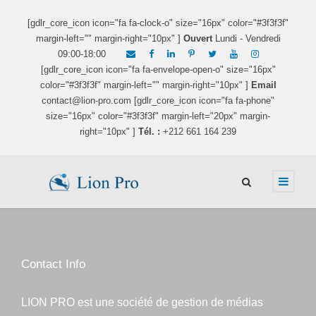
[gdlr_core_icon icon="fa fa-clock-o" size="16px" color="#3f3f3f"
margin-left="" margin-right="10px" ]
Ouvert
Lundi - Vendredi
09:00-18:00
[gdlr_core_icon icon="fa fa-envelope-open-o" size="16px"
color="#3f3f3f" margin-left="" margin-right="10px" ]
Email
contact@lion-pro.com [gdlr_core_icon icon="fa fa-phone"
size="16px" color="#3f3f3f" margin-left="20px" margin-
right="10px" ]
Tél. :
+212 661 164 239
Contact Info
LION PRO est une société de gestion de médias