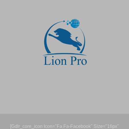
[gdlr_core_icon Icon="fa Fa-Facebook" Size="16px"