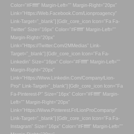
Color="#ffffff" Margin-Left="" Margin-Right="20px"
Link="https://web.facebook.com/lionproagency"
Link-Target="_blank"] [gdlr_core_icon Icon="fa Fa-
Twitter" Size="16px" Color="#ffffff" Margin-Left=""
Margin-Right="20px"
Link="https://twitter.com/2MMedias" Link-
Target="_blank"] [gdlr_core_icon Icon="fa Fa-
Linkedin" Size="16px" Color="#ffffff" Margin-Left=""
Margin-Right="20px"
Link="https://www.linkedin.com/company/lion-
Pro/" Link-Target="_blank"] [gdlr_core_icon Icon="fa
Fa-Pinterest-P" Size="16px" Color="#ffffff" Margin-
Left="" Margin-Right="20px"
Link="https://www.pinterest.fr/LionProCompany/"
Link-Target="_blank"] [gdlr_core_icon Icon="fa Fa-
Instagram" Size="16px" Color="#ffffff" Margin-Left=""