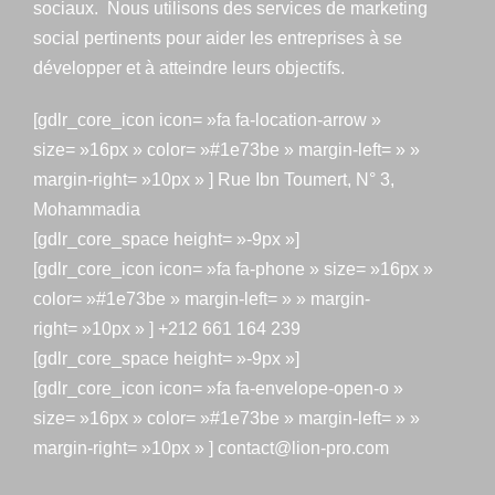
sociaux. Nous utilisons des services de marketing
social pertinents pour aider les entreprises à se
développer et à atteindre leurs objectifs.
[gdlr_core_icon icon= »fa fa-location-arrow »
size= »16px » color= »#1e73be » margin-left= » »
margin-right= »10px » ] Rue Ibn Toumert, N° 3,
Mohammadia
[gdlr_core_space height= »-9px »]
[gdlr_core_icon icon= »fa fa-phone » size= »16px »
color= »#1e73be » margin-left= » » margin-
right= »10px » ] +212 661 164 239
[gdlr_core_space height= »-9px »]
[gdlr_core_icon icon= »fa fa-envelope-open-o »
size= »16px » color= »#1e73be » margin-left= » »
margin-right= »10px » ] contact@lion-pro.com