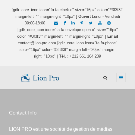
[gdlr_core_icon icon="fa fa-clock-o" size="16px" color="#3f3f3f"
margin-left="" margin-right="10px" ]
Ouvert
Lundi - Vendredi
09:00-18:00
[gdlr_core_icon icon="fa fa-envelope-open-o" size="16px"
color="#3f3f3f" margin-left="" margin-right="10px" ]
Email
contact@lion-pro.com [gdlr_core_icon icon="fa fa-phone"
size="16px" color="#3f3f3f" margin-left="20px" margin-
right="10px" ]
Tél. :
+212 661 164 239
Contact Info
LION PRO est une société de gestion de médias