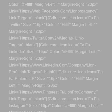
Color="#ffffff" Margin-Left="" Margin-Right="20px"
Link="https://web.facebook.com/lionproagency"
Link-Target="_blank"] [gdlr_core_icon Icon="fa Fa-
Twitter" Size="16px" Color="#ffffff" Margin-Left=""
Margin-Right="20px"
Link="https://twitter.com/2MMedias" Link-
Target="_blank"] [gdlr_core_icon Icon="fa Fa-
Linkedin" Size="16px" Color="#ffffff" Margin-Left=""
Margin-Right="20px"
Link="https://www.linkedin.com/company/lion-
Pro/" Link-Target="_blank"] [gdlr_core_icon Icon="fa
Fa-Pinterest-P" Size="16px" Color="#ffffff" Margin-
Left="" Margin-Right="20px"
Link="https://www.pinterest.fr/LionProCompany/"
Link-Target="_blank"] [gdlr_core_icon Icon="fa Fa-
Instagram" Size="16px" Color="#ffffff" Margin-Left=""