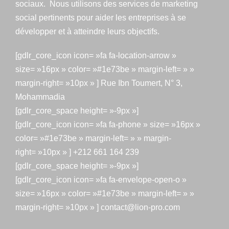
sociaux. Nous utilisons des services de marketing
social pertinents pour aider les entreprises à se
développer et à atteindre leurs objectifs.
[gdlr_core_icon icon= »fa fa-location-arrow »
size= »16px » color= »#1e73be » margin-left= » »
margin-right= »10px » ] Rue Ibn Toumert, N° 3,
Mohammadia
[gdlr_core_space height= »-9px »]
[gdlr_core_icon icon= »fa fa-phone » size= »16px »
color= »#1e73be » margin-left= » » margin-
right= »10px » ] +212 661 164 239
[gdlr_core_space height= »-9px »]
[gdlr_core_icon icon= »fa fa-envelope-open-o »
size= »16px » color= »#1e73be » margin-left= » »
margin-right= »10px » ] contact@lion-pro.com