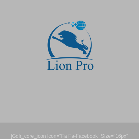
[gdlr_core_icon Icon="fa Fa-Facebook" Size="16px"