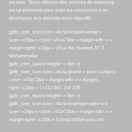
sociaux. Nous utilisons des services de marketing
social pertinents pour aider les entreprises à se
développer et à atteindre leurs objectifs.
[gdlr_core_icon icon= »fa fa-location-arrow »
size= »16px » color= »#1e73be » margin-left= » »
margin-right= »10px » ] Rue Ibn Toumert, N° 3,
Mohammadia
[gdlr_core_space height= »-9px »]
[gdlr_core_icon icon= »fa fa-phone » size= »16px »
color= »#1e73be » margin-left= » » margin-
right= »10px » ] +212 661 164 239
[gdlr_core_space height= »-9px »]
[gdlr_core_icon icon= »fa fa-envelope-open-o »
size= »16px » color= »#1e73be » margin-left= » »
margin-right= »10px » ] contact@lion-pro.com