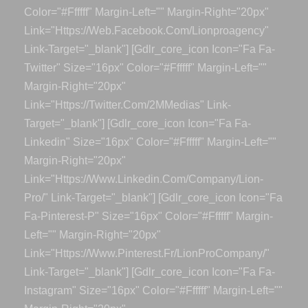
Color="#ffffff" Margin-Left="" Margin-Right="20px"
Link="https://web.facebook.com/lionproagency"
Link-Target="_blank"] [gdlr_core_icon Icon="fa Fa-
Twitter" Size="16px" Color="#ffffff" Margin-Left=""
Margin-Right="20px"
Link="https://twitter.com/2MMedias" Link-
Target="_blank"] [gdlr_core_icon Icon="fa Fa-
Linkedin" Size="16px" Color="#ffffff" Margin-Left=""
Margin-Right="20px"
Link="https://www.linkedin.com/company/lion-
Pro/" Link-Target="_blank"] [gdlr_core_icon Icon="fa
Fa-Pinterest-P" Size="16px" Color="#ffffff" Margin-
Left="" Margin-Right="20px"
Link="https://www.pinterest.fr/LionProCompany/"
Link-Target="_blank"] [gdlr_core_icon Icon="fa Fa-
Instagram" Size="16px" Color="#ffffff" Margin-Left=""