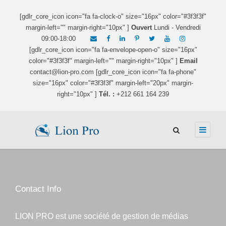
[gdlr_core_icon icon="fa fa-clock-o" size="16px" color="#3f3f3f"
margin-left="" margin-right="10px" ]
Ouvert
Lundi - Vendredi
09:00-18:00
[gdlr_core_icon icon="fa fa-envelope-open-o" size="16px"
color="#3f3f3f" margin-left="" margin-right="10px" ]
Email
contact@lion-pro.com [gdlr_core_icon icon="fa fa-phone"
size="16px" color="#3f3f3f" margin-left="20px" margin-
right="10px" ]
Tél. :
+212 661 164 239
Contact Info
LION PRO est une société de gestion de médias