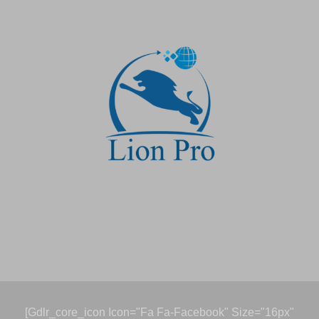
[gdlr_core_icon Icon="fa Fa-Facebook" Size="16px"