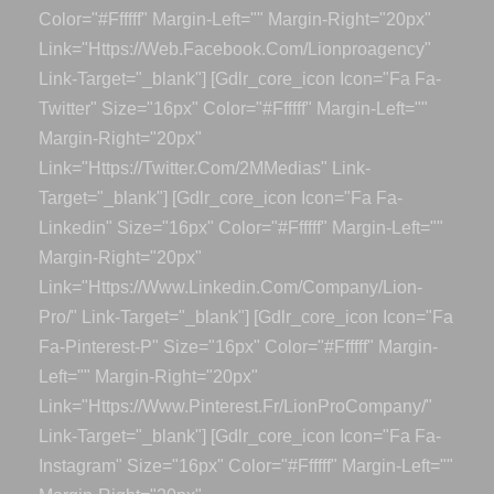
Color="#ffffff" Margin-Left="" Margin-Right="20px"
Link="https://web.facebook.com/lionproagency"
Link-Target="_blank"] [gdlr_core_icon Icon="fa Fa-
Twitter" Size="16px" Color="#ffffff" Margin-Left=""
Margin-Right="20px"
Link="https://twitter.com/2MMedias" Link-
Target="_blank"] [gdlr_core_icon Icon="fa Fa-
Linkedin" Size="16px" Color="#ffffff" Margin-Left=""
Margin-Right="20px"
Link="https://www.linkedin.com/company/lion-
Pro/" Link-Target="_blank"] [gdlr_core_icon Icon="fa
Fa-Pinterest-P" Size="16px" Color="#ffffff" Margin-
Left="" Margin-Right="20px"
Link="https://www.pinterest.fr/LionProCompany/"
Link-Target="_blank"] [gdlr_core_icon Icon="fa Fa-
Instagram" Size="16px" Color="#ffffff" Margin-Left=""