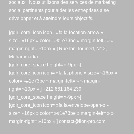
sociaux. Nous utilisons des services de marketing
social pertinents pour aider les entreprises à se
développer et à atteindre leurs objectifs.
[gdlr_core_icon icon= »fa fa-location-arrow »
size= »16px » color= »#1e73be » margin-left= » »
margin-right= »10px » ] Rue Ibn Toumert, N° 3,
Mohammadia
[gdlr_core_space height= »-9px »]
[gdlr_core_icon icon= »fa fa-phone » size= »16px »
color= »#1e73be » margin-left= » » margin-
right= »10px » ] +212 661 164 239
[gdlr_core_space height= »-9px »]
[gdlr_core_icon icon= »fa fa-envelope-open-o »
size= »16px » color= »#1e73be » margin-left= » »
margin-right= »10px » ] contact@lion-pro.com