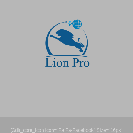
[gdlr_core_icon Icon="fa Fa-Facebook" Size="16px"