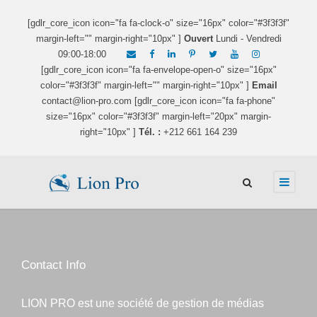
[gdlr_core_icon icon="fa fa-clock-o" size="16px" color="#3f3f3f"
margin-left="" margin-right="10px" ]
Ouvert
Lundi - Vendredi
09:00-18:00
[gdlr_core_icon icon="fa fa-envelope-open-o" size="16px"
color="#3f3f3f" margin-left="" margin-right="10px" ]
Email
contact@lion-pro.com [gdlr_core_icon icon="fa fa-phone"
size="16px" color="#3f3f3f" margin-left="20px" margin-
right="10px" ]
Tél. :
+212 661 164 239
Contact Info
LION PRO est une société de gestion de médias