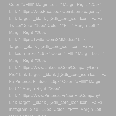
Color="#ffffff" Margin-Left="" Margin-Right="20px"
Link="https://web.facebook.com/lionproagency"
Link-Target="_blank"] [gdlr_core_icon Icon="fa Fa-
Twitter" Size="16px" Color="#ffffff" Margin-Left=""
Margin-Right="20px"
Link="https://twitter.com/2MMedias" Link-
Target="_blank"] [gdlr_core_icon Icon="fa Fa-
Linkedin" Size="16px" Color="#ffffff" Margin-Left=""
Margin-Right="20px"
Link="https://www.linkedin.com/company/lion-
Pro/" Link-Target="_blank"] [gdlr_core_icon Icon="fa
Fa-Pinterest-P" Size="16px" Color="#ffffff" Margin-
Left="" Margin-Right="20px"
Link="https://www.pinterest.fr/LionProCompany/"
Link-Target="_blank"] [gdlr_core_icon Icon="fa Fa-
Instagram" Size="16px" Color="#ffffff" Margin-Left=""