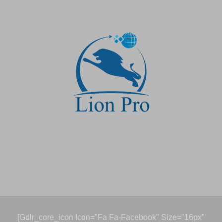
[gdlr_core_icon Icon="fa Fa-Facebook" Size="16px"