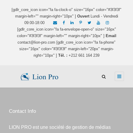
[gdlr_core_icon icon="fa fa-clock-o" size="16px" color="#3f3f3f"
margin-left="" margin-right="10px" ]
Ouvert
Lundi - Vendredi
09:00-18:00
[gdlr_core_icon icon="fa fa-envelope-open-o" size="16px"
color="#3f3f3f" margin-left="" margin-right="10px" ]
Email
contact@lion-pro.com [gdlr_core_icon icon="fa fa-phone"
size="16px" color="#3f3f3f" margin-left="20px" margin-
right="10px" ]
Tél. :
+212 661 164 239
Contact Info
LION PRO est une société de gestion de médias