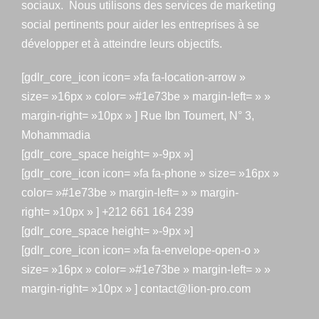
sociaux. Nous utilisons des services de marketing
social pertinents pour aider les entreprises à se
développer et à atteindre leurs objectifs.
[gdlr_core_icon icon= »fa fa-location-arrow »
size= »16px » color= »#1e73be » margin-left= » »
margin-right= »10px » ] Rue Ibn Toumert, N° 3,
Mohammadia
[gdlr_core_space height= »-9px »]
[gdlr_core_icon icon= »fa fa-phone » size= »16px »
color= »#1e73be » margin-left= » » margin-
right= »10px » ] +212 661 164 239
[gdlr_core_space height= »-9px »]
[gdlr_core_icon icon= »fa fa-envelope-open-o »
size= »16px » color= »#1e73be » margin-left= » »
margin-right= »10px » ] contact@lion-pro.com